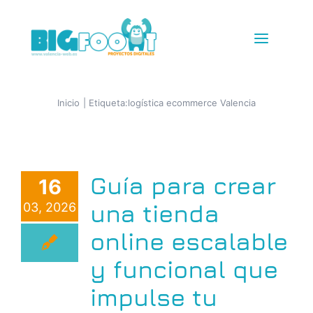
Saltar
al
Toggle
contenido
Navigat
Diseño Web
Inicio
Etiqueta:
logística ecommerce Valencia
Tiendas Online
Guía para crear
16
IG + TikTok Shop
una tienda
03, 2026
Redes
online escalable
y funcional que
SEM+SEO
impulse tu