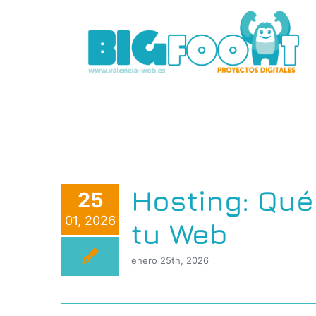
Saltar
al
contenido
Hosting: Qué
25
01, 2026
tu Web
enero 25th, 2026