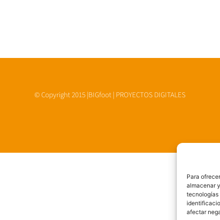
© Copyright 2015 |BIGfoot | PROYECTOS DIGITALES
Para ofrecer
almacenar y/
tecnologías
identificaci
afectar nega