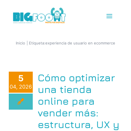
Saltar
al
Toggle
contenido
Navigat
Diseño Web
Inicio
Etiqueta:
experiencia de usuario en ecommerce
Tiendas Online
Cómo optimizar
5
IG + TikTok Shop
una tienda
04, 2026
Redes
online para
vender más:
SEM+SEO
estructura, UX y