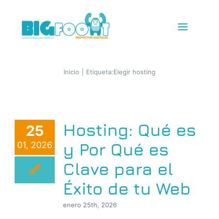
Saltar
al
Toggle
contenido
Navigat
Diseño Web
Inicio
Etiqueta:
Elegir hosting
Tiendas Online
Hosting: Qué es
25
IG + TikTok Shop
y Por Qué es
01, 2026
Redes
Clave para el
Éxito de tu Web
SEM+SEO
enero 25th, 2026