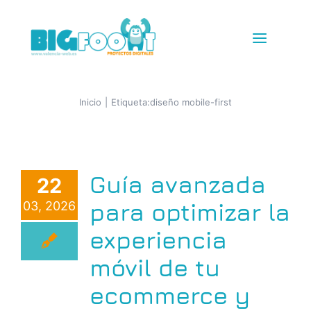
Saltar
al
Toggle
contenido
Navigat
Diseño Web
Inicio
Etiqueta:
diseño mobile-first
Tiendas Online
Guía avanzada
22
IG + TikTok Shop
para optimizar la
03, 2026
Redes
experiencia
móvil de tu
SEM+SEO
ecommerce y