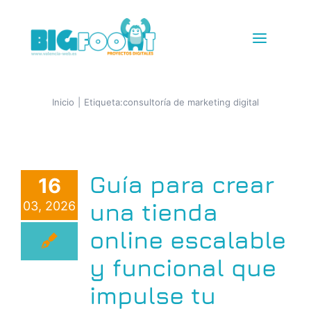
Saltar
al
Toggle
contenido
Navigat
Diseño Web
Inicio
Etiqueta:
consultoría de marketing digital
Tiendas Online
Guía para crear
16
IG + TikTok Shop
una tienda
03, 2026
Redes
online escalable
y funcional que
SEM+SEO
impulse tu