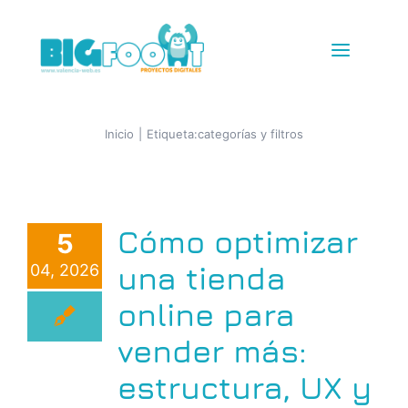
Saltar
al
Toggle
contenido
Navigat
Diseño Web
Inicio
Etiqueta:
categorías y filtros
Tiendas Online
Cómo optimizar
5
IG + TikTok Shop
una tienda
04, 2026
Redes
online para
vender más:
SEM+SEO
estructura, UX y