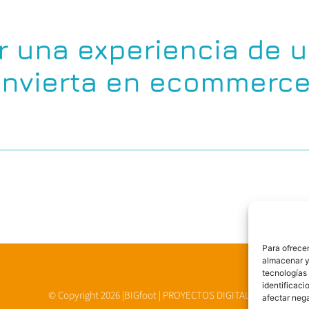
 una experiencia de u
onvierta en ecommerc
Para ofrecer
almacenar y/
tecnologías
identificaci
© Copyright 2026 |BIGfoot | PROYECTOS DIGITALES
afectar nega