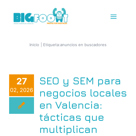
Saltar
al
Toggle
contenido
Navigat
Diseño Web
Inicio
Etiqueta:
anuncios en buscadores
Tiendas Online
SEO y SEM para
27
IG + TikTok Shop
negocios locales
02, 2026
Redes
en Valencia:
tácticas que
SEM+SEO
multiplican