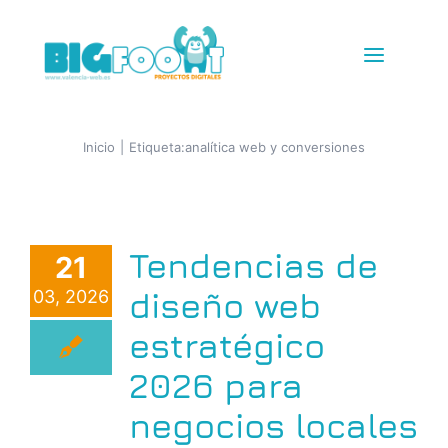
Saltar
al
Toggle
contenido
Navigat
Diseño Web
Inicio
Etiqueta:
analítica web y conversiones
Tiendas Online
Tendencias de
21
IG + TikTok Shop
diseño web
03, 2026
Redes
estratégico
2026 para
SEM+SEO
negocios locales